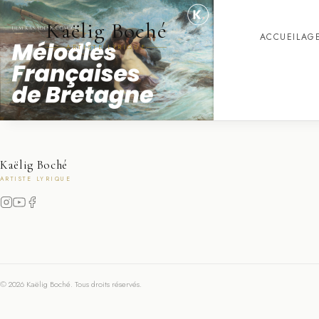
Kaëlig Boché
ACCUEIL
AG
ARTISTE LYRIQUE
Kaëlig Boché
ARTISTE LYRIQUE
© 2026 Kaëlig Boché. Tous droits réservés.