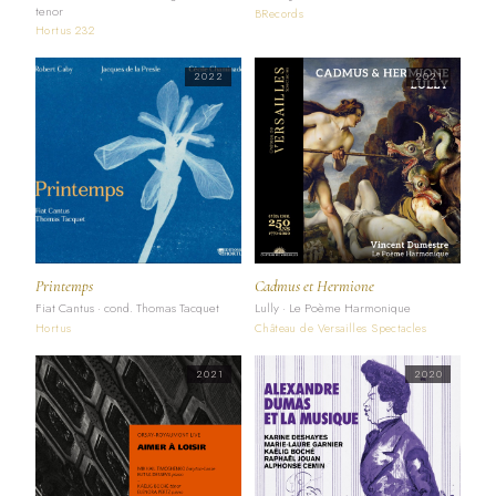
tenor
BRecords
Hortus 232
2022
2021
Printemps
Cadmus et Hermione
Fiat Cantus · cond. Thomas Tacquet
Lully · Le Poème Harmonique
Hortus
Château de Versailles Spectacles
2021
2020