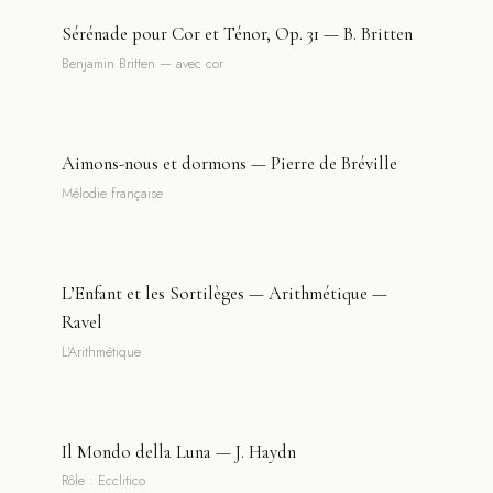
Sérénade pour Cor et Ténor, Op. 31 — B. Britten
Benjamin Britten — avec cor
Aimons-nous et dormons — Pierre de Bréville
Mélodie française
L’Enfant et les Sortilèges — Arithmétique —
Ravel
L'Arithmétique
Il Mondo della Luna — J. Haydn
Rôle : Ecclitico