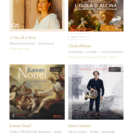
Apple Music
A Voce di a Terra
Éléonore Pancrazi · Guest tenor
L'Isola d'Alcina
Oktav Records
Gazzaniga · La Rose — world premiere
Deutsche Harmonia Mundi / Sony
2023
2024
Kanom Nouel
Horn Universe
Chœur d'Enfants de Bretagne · Guest
Hervé Joulain · Britten: Serenade