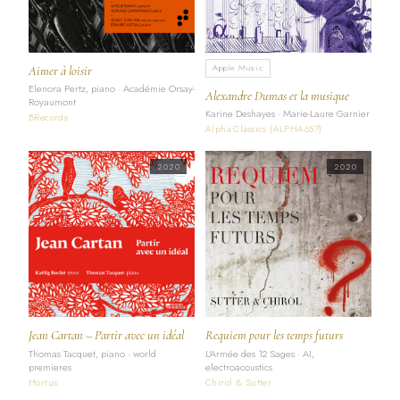
Apple Music
Aimer à loisir
Elenora Pertz, piano · Académie Orsay-
Alexandre Dumas et la musique
Royaumont
Karine Deshayes · Marie-Laure Garnier
BRecords
Alpha Classics (ALPHA657)
2020
2020
Jean Cartan – Partir avec un idéal
Requiem pour les temps futurs
Thomas Tacquet, piano · world
L'Armée des 12 Sages · AI,
premieres
electroacoustics
Hortus
Chirol & Sutter