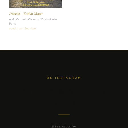
Dvořák – Stabat Mater
A.-A. Cochet · Chœur d'Oratorio de
Paris
cond. Jean Sourisse
ON INSTAGRAM
Moments & Behind the
Scenes
@kaeligboche