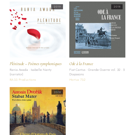
2019
2018
Plénitude – Poèmes symphoniques
Ode à la France
Rania Awada · Isabelle Nanty
Fiat Cantus · Grande Guerre vol. 32 · 5
(narrator)
Diapasons
RA33 Productions
Hortus 732
2018