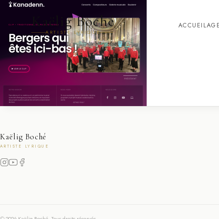
Kaëlig Boché
ACCUEIL
AG
ARTISTE LYRIQUE
Kaëlig Boché
ARTISTE LYRIQUE
© 2026 Kaëlig Boché. Tous droits réservés.