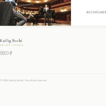
Kaëlig Boché
ACCUEIL
AG
ARTISTE LYRIQUE
Kaëlig Boché
ARTISTE LYRIQUE
© 2026 Kaëlig Boché. Tous droits réservés.