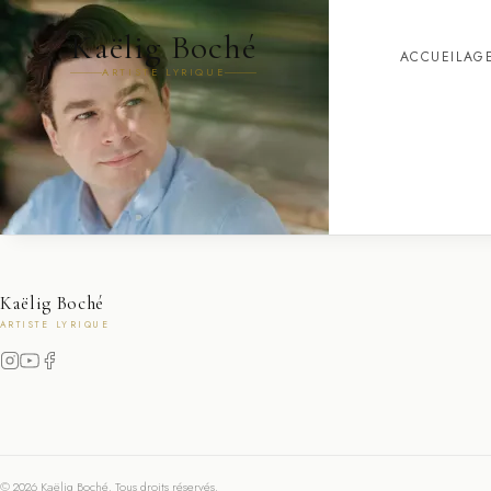
Kaëlig Boché
ACCUEIL
AG
ARTISTE LYRIQUE
Kaëlig Boché
ARTISTE LYRIQUE
© 2026 Kaëlig Boché. Tous droits réservés.