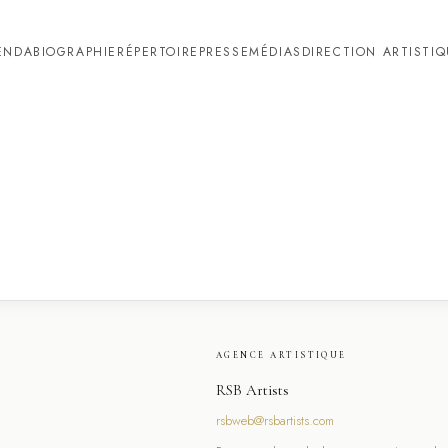
ENDA
BIOGRAPHIE
RÉPERTOIRE
PRESSE
MÉDIAS
DIRECTION ARTISTI
AGENCE ARTISTIQUE
RSB Artists
rsbweb@rsbartists.com