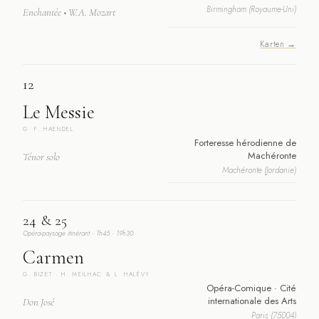
Birmingham (Royaume-Uni)
Enchantée • W.A. Mozart
Karten →
12
Le Messie
G. F. HAENDEL
Forteresse hérodienne de
Machéronte
Ténor solo
Machéronte (Jordanie)
24 & 25
Opéra-paysage itinérant · 1h45 · 19h30
Carmen
G. BIZET · H. MEILHAC & L. HALÉVY
Opéra-Comique · Cité
internationale des Arts
Don José
Paris (75004)