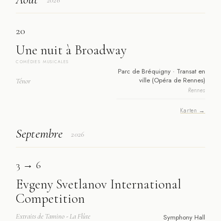
2026
20
Une nuit à Broadway
COMÉDIES MUSICALES
Parc de Bréquigny · Transat en
ville (Opéra de Rennes)
Ténor
Rennes
Karten →
Septembre
2026
3 → 6
Evgeny Svetlanov International
Competition
Extraits de Tamino - La Flûte
Symphony Hall