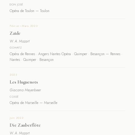
DON JOSÉ
Opéra de Toulon — Toulon
Février–Mars 2023
Zaïde
W. A. Mozart
GOMATZ
Opéra de Rennes · Angers Nantes Opéra · Quimper · Besançon — Rennes ·
Nantes · Quimper · Besançon
2023
Les Huguenots
Giacomo Meyerbeer
COSSÉ
Opéra de Marseille — Marseille
Juin 2022
Die Zauberflöte
W. A. Mozart