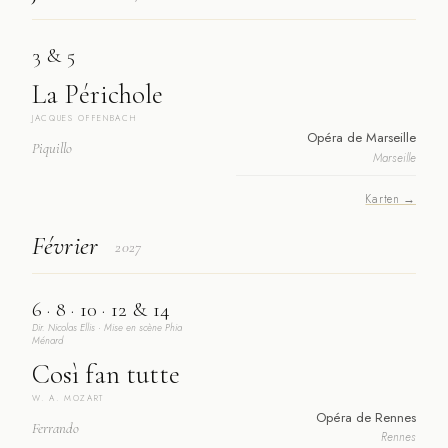
3 & 5
La Périchole
JACQUES OFFENBACH
Opéra de Marseille
Piquillo
Marseille
Karten →
Février
2027
6 · 8 · 10 · 12 & 14
Dir. Nicolas Ellis · Mise en scène Phia
Ménard
Così fan tutte
W. A. MOZART
Opéra de Rennes
Ferrando
Rennes