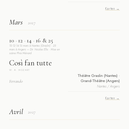
Karten →
Mars
2027
10 · 12 · 14 · 16 & 25
10·12·14·16 mars à Nantes (Graslin) · 25
mars à Angers — Dir. Nicolas Ellis · Mise en
scène Phia Ménard
Così fan tutte
W. A. MOZART
Théâtre Graslin (Nantes) ·
Grand-Théâtre (Angers)
Ferrando
Nantes / Angers
Karten →
Avril
2027