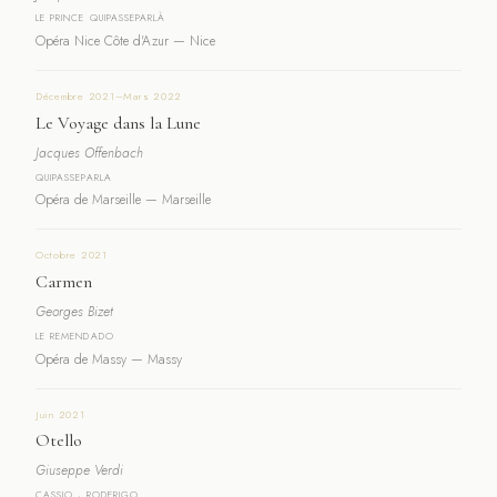
LE PRINCE QUIPASSEPARLÀ
Opéra Nice Côte d'Azur — Nice
Décembre 2021–Mars 2022
Le Voyage dans la Lune
Jacques Offenbach
QUIPASSEPARLA
Opéra de Marseille — Marseille
Octobre 2021
Carmen
Georges Bizet
LE REMENDADO
Opéra de Massy — Massy
Juin 2021
Otello
Giuseppe Verdi
CASSIO · RODERIGO