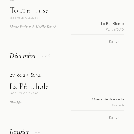
20h
Tout en rose
ENSEMBLE GULLIVER
Le Bal Blomet
Marie Perbost & Kaëlig Boché
Paris (75015)
Karten →
Décembre
2026
27 & 29 & 31
La Périchole
JACQUES OFFENBACH
Opéra de Marseille
Piquillo
Marseille
Karten →
Janvier
2027