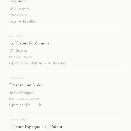
Requiem
W. A. Mozart
TÉNOR SOLO
Bozar — Bruxelles
Mai 2024
Le Tribut de Zamora
Ch. Gounod
L'ALCADE MAYOR
Opéra de Saint-Étienne — Saint-Étienne
Mars 2024
Tristan und Isolde
Richard Wagner
HIRT · VOIX DU MARIN
Opéra de Lille — Lille
Février 2024
L'Heure Espagnole / L'Enfant