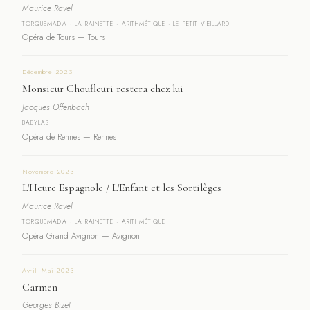
Maurice Ravel
TORQUEMADA · LA RAINETTE · ARITHMÉTIQUE · LE PETIT VIEILLARD
Opéra de Tours — Tours
Décembre 2023
Monsieur Choufleuri restera chez lui
Jacques Offenbach
BABYLAS
Opéra de Rennes — Rennes
Novembre 2023
L'Heure Espagnole / L'Enfant et les Sortilèges
Maurice Ravel
TORQUEMADA · LA RAINETTE · ARITHMÉTIQUE
Opéra Grand Avignon — Avignon
Avril–Mai 2023
Carmen
Georges Bizet