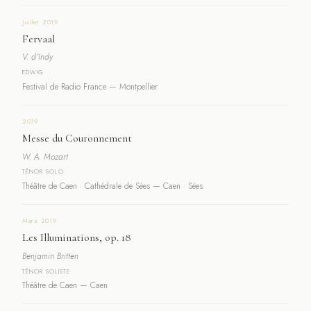
Juillet 2019
Fervaal
V. d'Indy
EDWIG
Festival de Radio France — Montpellier
2019
Messe du Couronnement
W. A. Mozart
TÉNOR SOLO
Théâtre de Caen · Cathédrale de Sées — Caen · Sées
Mars 2019
Les Illuminations, op. 18
Benjamin Britten
TÉNOR SOLISTE
Théâtre de Caen — Caen