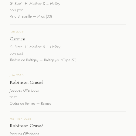
G. Bizet · H. Meilhac & L. Halévy
DON JOSÉ
Parc Birabeille — Mios (33)
Juin 2026
Carmen
G. Bizet · H. Meilhac & L. Halévy
DON JOSÉ
Théâtre de Brétigny — Brétigny-sur-Orge (91)
Juin 2026
Robinson Crusoé
Jacques Offenbach
TOBY
Opéra de Rennes — Rennes
Mai–Juin 2026
Robinson Crusoé
Jacques Offenbach