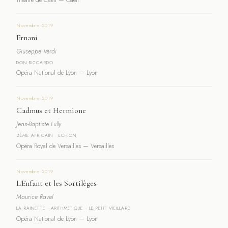
Théâtre de Caen — Caen
Novembre 2019
Ernani
Giuseppe Verdi
DON RICCARDO
Opéra National de Lyon — Lyon
Novembre 2019
Cadmus et Hermione
Jean-Baptiste Lully
2ÈME AFRICAIN · ECHION
Opéra Royal de Versailles — Versailles
Novembre 2019
L'Enfant et les Sortilèges
Maurice Ravel
LA RAINETTE · ARITHMÉTIQUE · LE PETIT VIEILLARD
Opéra National de Lyon — Lyon