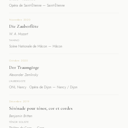
Opéra de Saint-Étienne — Saint-Étienne
Novembre 2020
Die Zauberflöte
W. A. Mozart
TAMINO
Scène Nationale de Mâcon — Mâcon
Octobre 2020
Der Traumgörge
Alexander Zemlinsky
L'AUBERGISTE
ONL Nancy · Opéra de Dijon — Nancy / Dijon
Décembre 2019
Sérénade pour ténor, cor et cordes
Benjamin Britten
TÉNOR SOLISTE