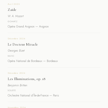
Avril 2025
Zaïde
W. A. Mozart
GOMATZ
Opéra Grand Avignon — Avignon
Décembre 2024
Le Docteur Miracle
Georges Bizet
SILVIO
Opéra National de Bordeaux — Bordeaux
Décembre 2024
Les Illuminations, op. 18
Benjamin Britten
SOLISTE
Orchestre National d'Île-de-France — Paris
Novembre 2024