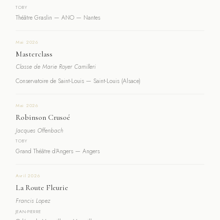
TOBY
Théâtre Graslin — ANO — Nantes
Mai 2026
Masterclass
Classe de Marie Royer Camilleri
Conservatoire de Saint-Louis — Saint-Louis (Alsace)
Mai 2026
Robinson Crusoé
Jacques Offenbach
TOBY
Grand Théâtre d'Angers — Angers
Avril 2026
La Route Fleurie
Francis Lopez
JEAN-PIERRE