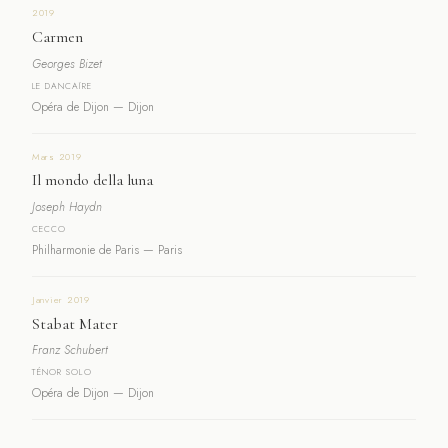
2019
Carmen
Georges Bizet
LE DANCAÏRE
Opéra de Dijon — Dijon
Mars 2019
Il mondo della luna
Joseph Haydn
CECCO
Philharmonie de Paris — Paris
Janvier 2019
Stabat Mater
Franz Schubert
TÉNOR SOLO
Opéra de Dijon — Dijon