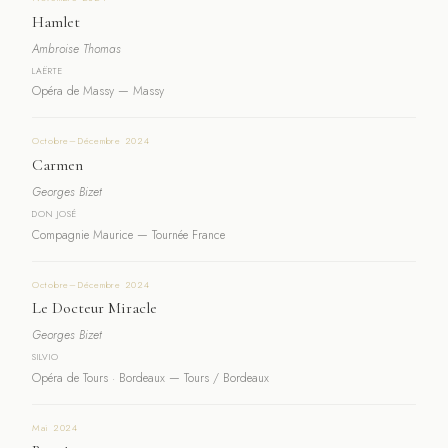
Hamlet
Ambroise Thomas
LAËRTE
Opéra de Massy — Massy
Octobre–Décembre 2024
Carmen
Georges Bizet
DON JOSÉ
Compagnie Maurice — Tournée France
Octobre–Décembre 2024
Le Docteur Miracle
Georges Bizet
SILVIO
Opéra de Tours · Bordeaux — Tours / Bordeaux
Mai 2024