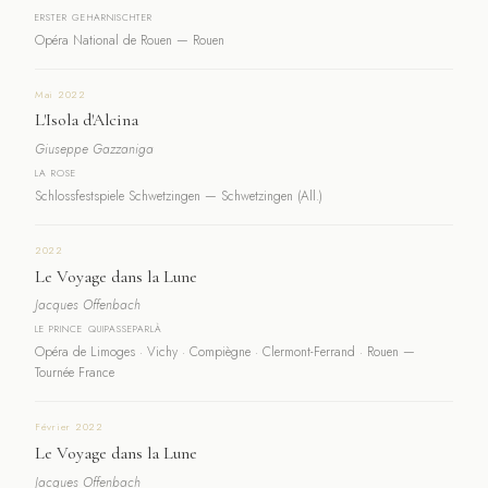
ERSTER GEHARNISCHTER
Opéra National de Rouen — Rouen
Mai 2022
L'Isola d'Alcina
Giuseppe Gazzaniga
LA ROSE
Schlossfestspiele Schwetzingen — Schwetzingen (All.)
2022
Le Voyage dans la Lune
Jacques Offenbach
LE PRINCE QUIPASSEPARLÀ
Opéra de Limoges · Vichy · Compiègne · Clermont-Ferrand · Rouen —
Tournée France
Février 2022
Le Voyage dans la Lune
Jacques Offenbach