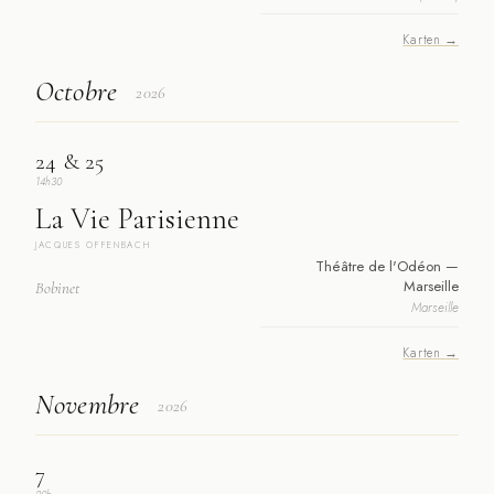
Karten →
Octobre
2026
24 & 25
14h30
La Vie Parisienne
JACQUES OFFENBACH
Théâtre de l'Odéon —
Marseille
Bobinet
Marseille
Karten →
Novembre
2026
7